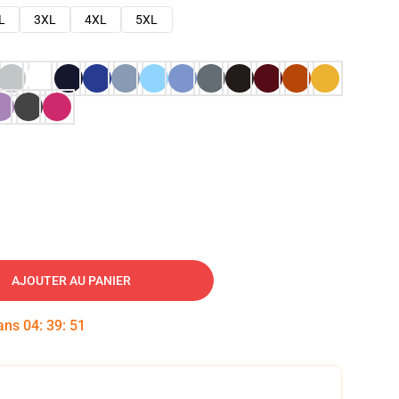
L
3XL
4XL
5XL
AJOUTER AU PANIER
dans
04
:
39
:
50