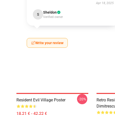
Apr 18, 2025
Sheldon
S
Verified owner
Write your review
-20%
Resident Evil Village Poster
Retro Resi
Dimitrescu
18,21 € - 42,22 €