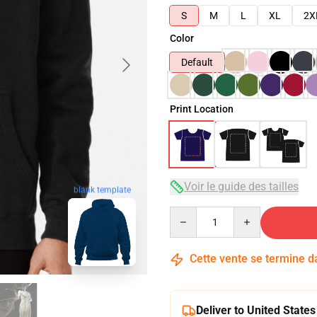
S
M
L
XL
2X
Color
Default
Print Location
Voir le guide des tailles
blank template
Quantity
Cette vente se termine 
Deliver to United States