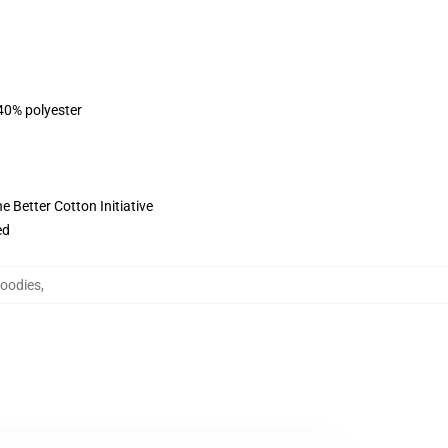
 40% polyester
 Better Cotton Initiative
ed
Hoodies
,