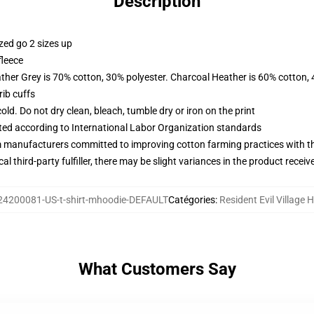
Description
zed go 2 sizes up
fleece
ather Grey is 70% cotton, 30% polyester. Charcoal Heather is 60% cotton,
ib cuffs
d. Do not dry clean, bleach, tumble dry or iron on the print
uated according to International Labor Organization standards
m manufacturers committed to improving cotton farming practices with the
al third-party fulfiller, there may be slight variances in the product receiv
24200081-US-t-shirt-mhoodie-DEFAULT
Catégories
:
Resident Evil Village 
What Customers Say