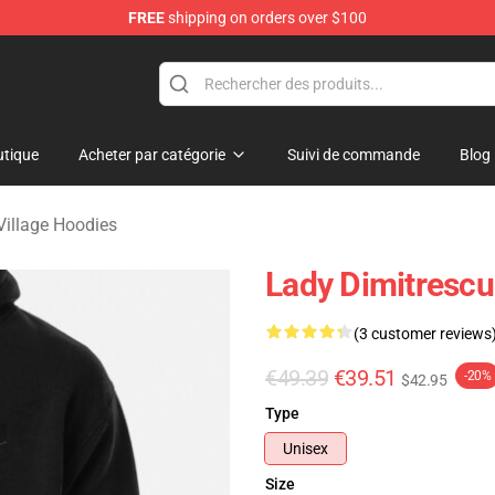
FREE
shipping on orders over $100
age Merchandise Store
tique
Acheter par catégorie
Suivi de commande
Blog
 Village Hoodies
Lady Dimitrescu 
(3 customer reviews
€49.39
€39.51
-20%
$42.95
Type
Unisex
Size