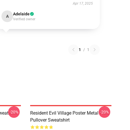
Apr 17, 2025
Adelaide
A
Verified owner
1
/
1
-20%
-20%
weatshirt
Resident Evil Village Poster Metal Print
Pullover Sweatshirt