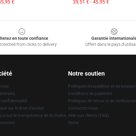
45,95 €
39,51 € - 45,95 €
hetez en toute confiance
Garantie international
otected from clicks to delivery
Offert dans le pays d'utilisa
ciété
Notre soutien
 nous
Politiques d'expédition et de livraiso
énérales
Conditions de paiement
 confidentialité
Politiques de retour et de rembours
que sur le droit d'auteur
Contactez-nous
Loi sur la transparence de la chaîne
Aide aux clients (FAQ)
onnement
Vente