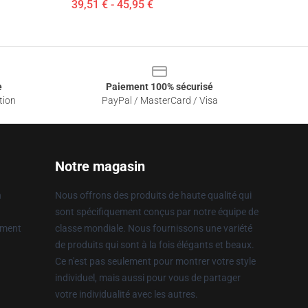
39,51 € - 45,95 €
e
Paiement 100% sécurisé
tion
PayPal / MasterCard / Visa
Notre magasin
n
Nous offrons des produits de haute qualité qui
sont spécifiquement conçus par notre équipe de
ement
classe mondiale. Nous fournissons une variété
de produits qui sont à la fois élégants et beaux.
Ce n'est pas seulement pour montrer votre style
individuel, mais aussi pour vous de partager
votre individualité avec les autres.