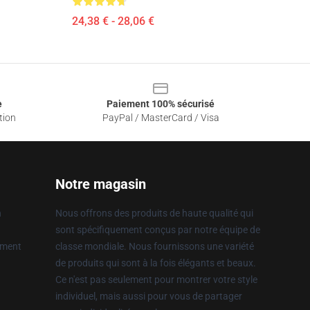
24,38 € - 28,06 €
e
Paiement 100% sécurisé
tion
PayPal / MasterCard / Visa
Notre magasin
n
Nous offrons des produits de haute qualité qui
sont spécifiquement conçus par notre équipe de
ement
classe mondiale. Nous fournissons une variété
de produits qui sont à la fois élégants et beaux.
Ce n'est pas seulement pour montrer votre style
individuel, mais aussi pour vous de partager