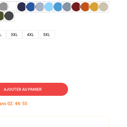
L
3XL
4XL
5XL
AJOUTER AU PANIER
dans
02
:
44
:
54