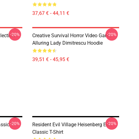
37,67 € - 44,11 €
-20%
-20%
llection
Creative Survival Horror Video Game
Alluring Lady Dimitrescu Hoodie
39,51 € - 45,95 €
-20%
-20%
ssic T-
Resident Evil Village Heisenberg Edit
Classic T-Shirt