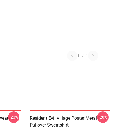
1
/
1
-20%
-20%
weatshirt
Resident Evil Village Poster Metal Print
Pullover Sweatshirt