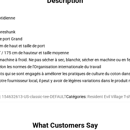
Description
otidienne
 preshunk
de port Grand
 de haut et taille de port
 / 175 cm de hauteur et taille moyenne
 machine à froid. Ne pas sécher à sec, blanchir, sécher en machine ou en fe
lon les normes de l'Organisation internationale du travail
s qui se sont engagés à améliorer les pratiques de culture du coton dans l
re fournisseur local, il peut y avoir de légères variations dans le produit 
:
154632613-US-classic-tee-DEFAULT
Catégories
:
Resident Evil Village T-s
What Customers Say