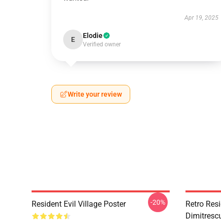
Apr 19, 2025
Elodie
E
Verified owner
Write your review
-20%
Resident Evil Village Poster
Retro Resi
Dimitrescu