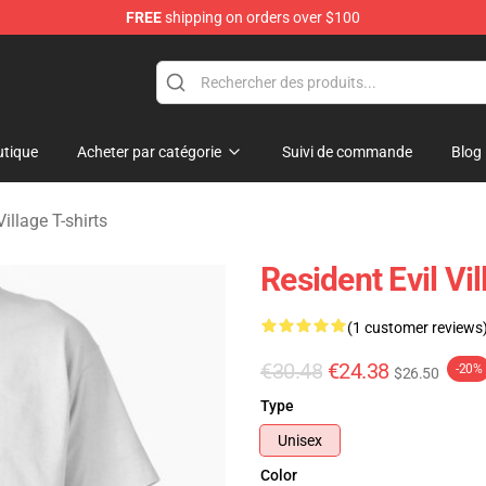
FREE
shipping on orders over $100
age Merchandise Store
tique
Acheter par catégorie
Suivi de commande
Blog
Village T-shirts
Resident Evil Vi
(1 customer reviews
€30.48
€24.38
-20%
$26.50
Type
Unisex
Color