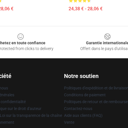
28,06 €
24,38 € - 28,06 €
hetez en toute confiance
Garantie international
otected from clicks to delivery
Offert dans le pays d'utilisa
ciété
Notre soutien
 nous
Politiques d'expédition et de livraiso
énérales
Conditions de paiement
 confidentialité
Politiques de retour et de rembours
que sur le droit d'auteur
Contactez-nous
Loi sur la transparence de la chaîne
Aide aux clients (FAQ)
onnement
Vente