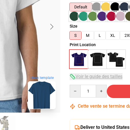
Default
Size
S
M
L
XL
2X
Print Location
Voir le guide des tailles
blank template
Quantity
Cette vente se termine 
Deliver to United States