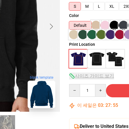
S
M
L
XL
2X
Color
Default
Print Location
사이즈 가이드 보기
blank template
Quantity
이 세일은
03
:
27
:
54
Deliver to United States