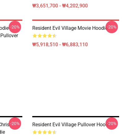
₩3,651,700 - ₩4,202,900
-20%
-20%
odie-
Resident Evil Village Movie Hoodie
 Pullover
₩5,918,510 - ₩6,883,110
-20%
-20%
Chris
Resident Evil Village Pullover Hoodie
ie