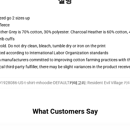
설명
zed go 2 sizes up
fleece
ather Grey is 70% cotton, 30% polyester. Charcoal Heather is 60% cotton,
ib cuffs
d. Do not dry clean, bleach, tumble dry or iron on the print
uated according to International Labor Organization standards
m manufacturers committed to improving cotton farming practices with the
al third-party fulfiller, there may be slight variances in the product receiv
91928086-US-t-shirt-mhoodie-DEFAULT
카테고리
:
Resident Evil Village
What Customers Say