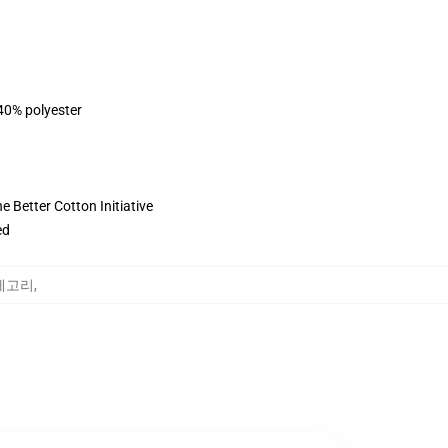
 40% polyester
 Better Cotton Initiative
ed
 카테고리
,