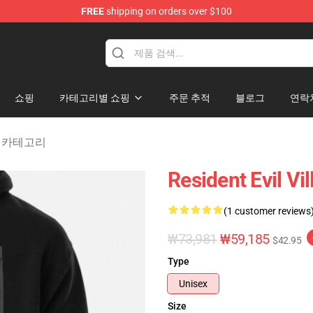
FREE
shipping on orders over $100
age Merchandise Store
쇼핑
카테고리별 쇼핑
주문 추적
블로그
연락
lage 카테고리
Resident Evil V
(1 customer reviews
₩73,981
₩59,185
$42.95
Type
Unisex
Size