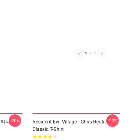
1
/
1
-20%
-20%
ire 티셔츠
Resident Evil Village - Chris Redfield
Classic T-Shirt