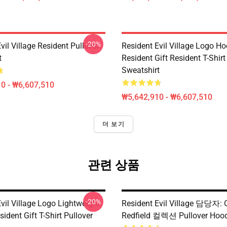
-20%
vil Village Resident Pullover
Resident Evil Village Logo Ho
t
Resident Gift Resident T-Shirt
Sweatshirt
0 - ₩6,607,510
₩5,642,910 - ₩6,607,510
더 보기
관련 상품
-20%
vil Village Logo Lightweight
Resident Evil Village 담당자: 
ident Gift T-Shirt Pullover
Redfield 컬렉션 Pullover Hood