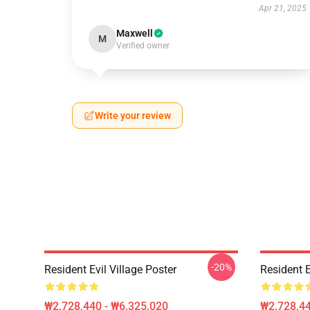
Apr 21, 2025
Maxwell
M
Verified owner
Write your review
-20%
Resident Evil Village Poster
Resident E
₩2,728,440 - ₩6,325,020
₩2,728,44