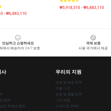
₩5,918,510 - ₩6,883,110
0 - ₩6,883,110
안심하고 쇼핑하세요
국제 보증
릭에서 배송까지 24/7 보호
사용 국가에서 제공
회사
우리의 지원
배송 및 배송 정책
지불 기간
책
반품 및 환불 정책
작권 정책
기타 제품
공급망 투명성 행위
고객지원 (FAQ)