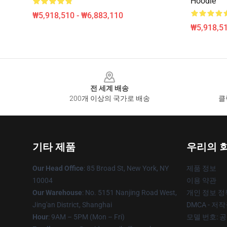
Hoodie
₩5,918,510 - ₩6,883,110
₩5,918,51
Footer
전 세계 배송
200개 이상의 국가로 배송
클
기타 제품
우리의 
Our Head Office
: 85 Broad St, New York, NY
제품 정보
10004
이용 약관
Our Warehouse
: No. 5151 Nanjing Road West,
개인 정보 정
Jing'an District, Shanghai
DMCA - 저
Hour
: 9AM – 5PM (Mon – Fri)
모델 번호: 