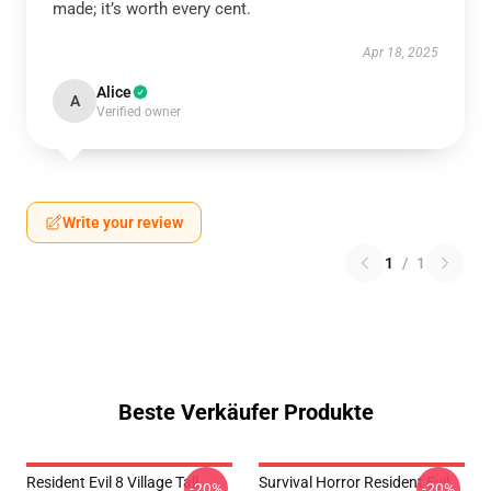
made; it’s worth every cent.
Apr 18, 2025
Alice
A
Verified owner
Write your review
1
/
1
Beste Verkäufer Produkte
Resident Evil 8 Village Tall
Survival Horror Resident Evil
-20%
-20%