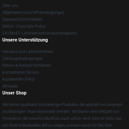
Über uns
Allgemeine Geschäftsbedingungen
Datenschutzrichtlinien
DMCA - Copyright Policy
CA SB657: Lieferkettentransparenzgesetz
Unsere Unterstützung
Versand und Lieferrichtlinien
Zahlungsbedingungen
Return & Refund Richtlinien
Kontaktieren Sie uns
Kundenhilfe (FAQ)
Whosale
Unser Shop
Wir bieten qualitativ hochwertige Produkte, die speziell von unserem
erstklassigen Team entwickelt werden. Wir bieten eine Vielzahl von
Produkten, die sowohl stilvoll als auch schön sind. Dies ist nicht nur,
um Ihren individuellen Stil zu zeigen, sondern auch für Sie, Ihre