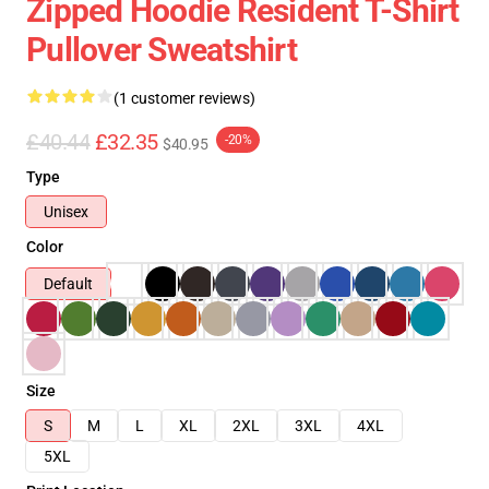
Zipped Hoodie Resident T-Shirt
Pullover Sweatshirt
(1 customer reviews)
£40.44
£32.35
-20%
$40.95
Type
Unisex
Color
Default
Size
S
M
L
XL
2XL
3XL
4XL
5XL