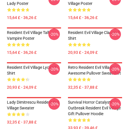
Lady Poster
Village Poster
15,64 £ - 36,26 £
15,64 £ - 36,26 £
Resident Evil Village Tall
Resident Evil Village Classic T-
-20%
-20%
Vampire Poster
Shirt
15,64 £ - 36,26 £
20,93 £ - 24,09 £
Resident Evil Village Lycan T-
Retro Resident Evil Village
-20%
-20%
Shirt
Awesome Pullover Sweatshirt
20,93 £ - 24,09 £
32,35 £ - 37,88 £
Lady Dimitrescu Resident Evil
Survival Horror Catalysts
-20%
-20%
Village Sweater
Outbreak Resident Evil Village
Gift Pullover Hoodie
32,35 £ - 37,88 £
33,93 £ - 39,46 £