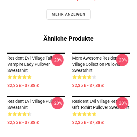
MEHR ANZEIGEN
Ähnliche Produkte
Resident Evil Village Tall
More Awesome Resident Evil
-20%
-20%
Vampire Lady Pullover
Village Collection Pullover
Sweatshirt
Sweatshirt
32,35 £ - 37,88 £
32,35 £ - 37,88 £
Resident Evil Village Pullover
Resident Evil Village Resident
-20%
-20%
Sweatshirt
Gift T-Shirt Pullover Sweatshirt
32,35 £ - 37,88 £
32,35 £ - 37,88 £