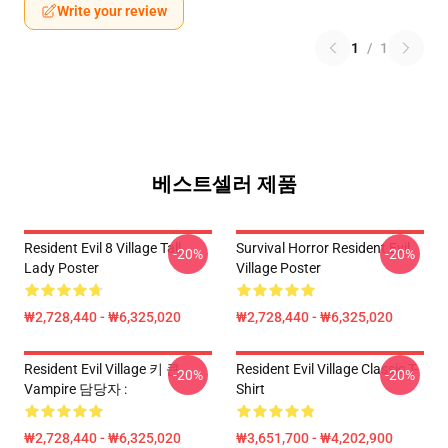
Write your review
1
/
1
베스트셀러 제품
Resident Evil 8 Village Tall
Survival Horror Resident Evil
-20%
-20%
Lady Poster
Village Poster
₩2,728,440 - ₩6,325,020
₩2,728,440 - ₩6,325,020
Resident Evil Village 키 큰
Resident Evil Village Classic T-
-20%
-20%
Vampire 담당자 :
Shirt
₩2,728,440 - ₩6,325,020
₩3,651,700 - ₩4,202,900