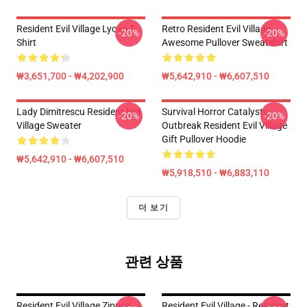
Resident Evil Village Lycan T-
Retro Resident Evil Village
-20%
-20%
Shirt
Awesome Pullover Sweatshirt
₩3,651,700 - ₩4,202,900
₩5,642,910 - ₩6,607,510
Lady Dimitrescu Resident Evil
Survival Horror Catalysts
-20%
-20%
Village Sweater
Outbreak Resident Evil Village
Gift Pullover Hoodie
₩5,642,910 - ₩6,607,510
₩5,918,510 - ₩6,883,110
더 보기
관련 상품
Resident Evil Village Zipped
Resident Evil Village - Resident