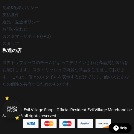
配送&配送ポリシー
支払条件
返品・返金ポリシー
お問い合わせ
カスタマーサポート(FAQ)
スタッフ
私達の店
世界トップクラスのチームによってデザインされた高品質な製品を
お届けします。 スタイリッシュで綺麗な商品をご用意しておりま
す。 これは、個々のスタイルを表示するだけでなく、他の人とあな
たの個性を共有するためのものです。
UNLOCK
© Resident Evil Village Shop - Official Resident Evil Village Merchandise
10% OFF
Store 2026 all rights reserved
Help