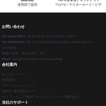
使用国で提供
PayPal / マスターカード / ビザ
お問い合わせ
Our Head Office
: 85 Broad St, New York, NY 10004
Our Warehouse
: No. 5151 Nanjing Road West, Jing'an District,
Shanghai
Hour
: 9AM – 5PM (Mon – Fri)
Email
: contact@resident-evil-village.shop
会社案内
私たちについて
利用規約
プライバシーポリシー
DMCA - 著作権ポリシー
カリフォルニアSB657: サプライチェーンの透明性法
当社のサポート