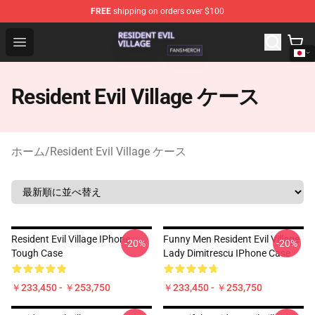
FREE
shipping on orders over $100
Resident Evil Village Shop - Official Resident Evil Villag
Open menu
Resident Evil Village ケース
ホーム
/
Resident Evil Village ケース
Resident Evil Village IPhone
Funny Men Resident Evil Village
-20%
-20%
Tough Case
Lady Dimitrescu IPhone Case
￥233,450 - ￥253,750
￥233,450 - ￥253,750