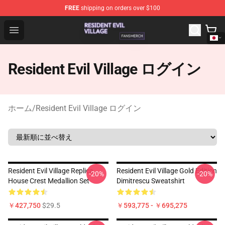
FREE
shipping on orders over $100
Resident Evil Village Shop - Official Resident Evil Villag
Open menu
Resident Evil Village ログイン
ホーム
/
Resident Evil Village ログイン
Resident Evil Village Replica
Resident Evil Village Gold Edition
-20%
-20%
House Crest Medallion Set
Dimitrescu Sweatshirt
￥427,750
$29.5
￥593,775 - ￥695,275