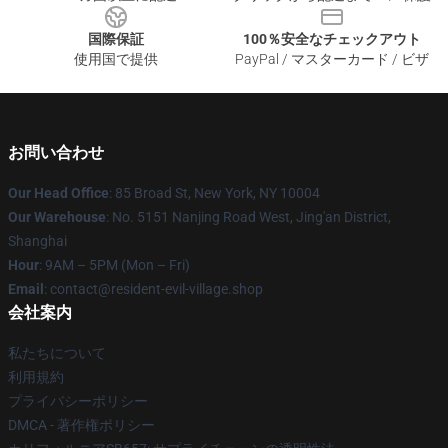
国際保証
100％安全なチェックアウト
使用国で提供
PayPal / マスターカード / ビザ
お問い合わせ
Our Head Office
: 85 Broad St, New York, NY 10004
Our Warehouse
: No. 5151 Nanjing Road West, Jing'an District,
Shanghai
Hour
: 9AM – 5PM (Mon – Fri)
Email
: contact@resident-evil-village.shop
会社案内
私たちについて
利用規約
プライバシーポリシー
DMCA - 著作権ポリシー