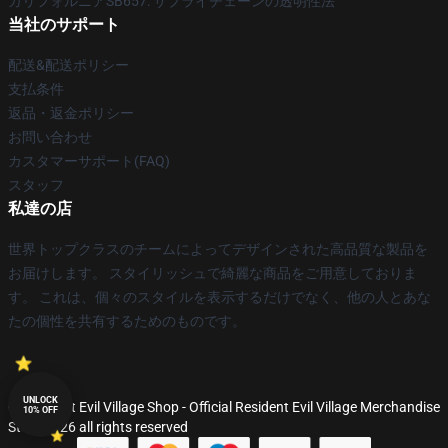
カリフォルニアSB657: サプライチェーンの透明性法
当社のサポート
配送&配送ポリシー
支払条件
返品・返金ポリシー
お問い合わせ
カスタマーサポート(FAQ)
スタッフ
私達の店
世界トップクラスのチームによってデザインされた高品質な製品を
お届けします。 スタイリッシュで綺麗な商品をご用意しておりま
す。 これは、個々のスタイルを表示するだけでなく、他の人とあな
たの個性を共有するためのものです。
UNLOCK
© Resident Evil Village Shop - Official Resident Evil Village Merchandise
10% OFF
Store 2026 all rights reserved