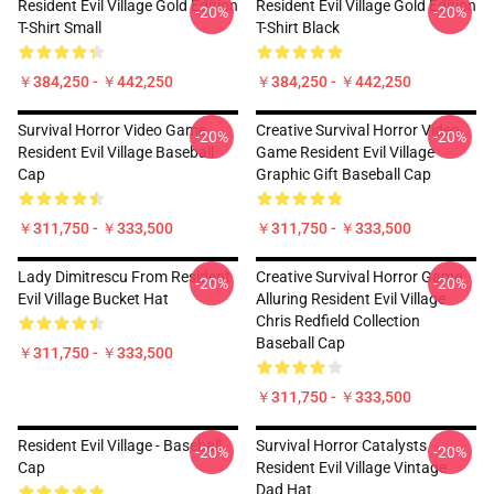
Resident Evil Village Gold Edition
Resident Evil Village Gold Edition
-20%
-20%
T-Shirt Small
T-Shirt Black
￥384,250 - ￥442,250
￥384,250 - ￥442,250
Survival Horror Video Game
Creative Survival Horror Video
-20%
-20%
Resident Evil Village Baseball
Game Resident Evil Village
Cap
Graphic Gift Baseball Cap
￥311,750 - ￥333,500
￥311,750 - ￥333,500
Lady Dimitrescu From Resident
Creative Survival Horror Game
-20%
-20%
Evil Village Bucket Hat
Alluring Resident Evil Village
Chris Redfield Collection
Baseball Cap
￥311,750 - ￥333,500
￥311,750 - ￥333,500
Resident Evil Village - Baseball
Survival Horror Catalysts
-20%
-20%
Cap
Resident Evil Village Vintage
Dad Hat