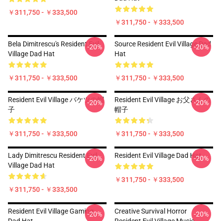
￥311,750 - ￥333,500
￥311,750 - ￥333,500
Bela Dimitrescu's Resident Evil
Source Resident Evil Village Dad
-20%
-20%
Village Dad Hat
Hat
￥311,750 - ￥333,500
￥311,750 - ￥333,500
Resident Evil Village バケツの帽
Resident Evil Village お父さんの
-20%
-20%
子
帽子
￥311,750 - ￥333,500
￥311,750 - ￥333,500
Lady Dimitrescu Resident Evil
Resident Evil Village Dad Hat
-20%
-20%
Village Dad Hat
￥311,750 - ￥333,500
￥311,750 - ￥333,500
Resident Evil Village Gaming
Creative Survival Horror
-20%
-20%