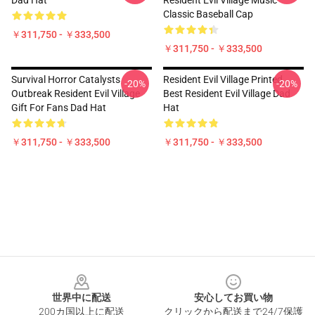
Dad Hat
Resident Evil Village Music
Classic Baseball Cap
￥311,750 - ￥333,500
￥311,750 - ￥333,500
Survival Horror Catalysts
Resident Evil Village Printed
-20%
-20%
Outbreak Resident Evil Village
Best Resident Evil Village Dad
Gift For Fans Dad Hat
Hat
￥311,750 - ￥333,500
￥311,750 - ￥333,500
Footer
世界中に配送
安心してお買い物
200カ国以上に配送
クリックから配送まで24/7保護